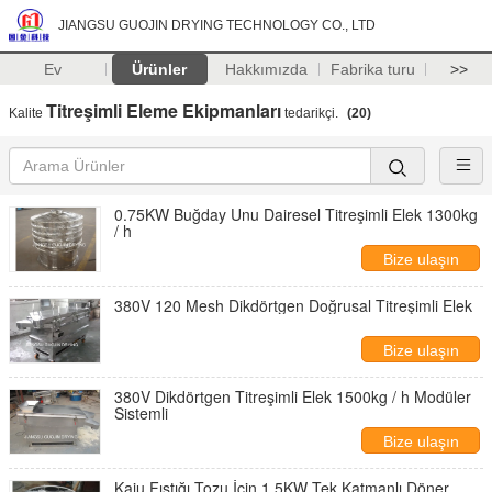
JIANGSU GUOJIN DRYING TECHNOLOGY CO., LTD
Ev
Ürünler
Hakkımızda
Fabrika turu
>>
Titreşimli Eleme Ekipmanları
Kalite
tedarikçi.
(20)
0.75KW Buğday Unu Dairesel Titreşimli Elek 1300kg
/ h
Bize ulaşın
380V 120 Mesh Dikdörtgen Doğrusal Titreşimli Elek
Bize ulaşın
380V Dikdörtgen Titreşimli Elek 1500kg / h Modüler
Sistemli
Bize ulaşın
Kaju Fıstığı Tozu İçin 1.5KW Tek Katmanlı Döner