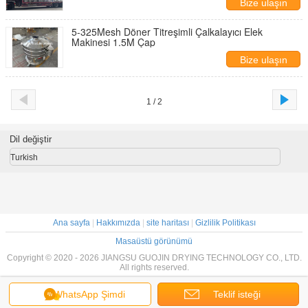
Bize ulaşın
5-325Mesh Döner Titreşimli Çalkalayıcı Elek
Makinesi 1.5M Çap
Bize ulaşın
1 / 2
Dil değiştir
Turkish
Ana sayfa
|
Hakkımızda
|
site haritası
|
Gizlilik Politikası
Masaüstü görünümü
Copyright © 2020 - 2026 JIANGSU GUOJIN DRYING TECHNOLOGY CO., LTD.
All rights reserved.
WhatsApp Şimdi
Teklif isteği