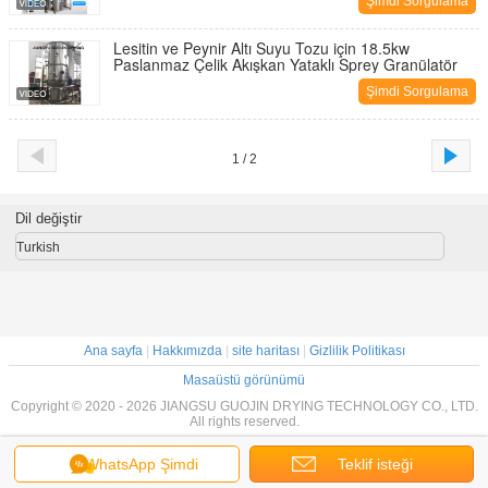
Şimdi Sorgulama
Lesitin ve Peynir Altı Suyu Tozu için 18.5kw
Paslanmaz Çelik Akışkan Yataklı Sprey Granülatör
Şimdi Sorgulama
1 / 2
Dil değiştir
Turkish
Ana sayfa
|
Hakkımızda
|
site haritası
|
Gizlilik Politikası
Masaüstü görünümü
Copyright © 2020 - 2026 JIANGSU GUOJIN DRYING TECHNOLOGY CO., LTD.
All rights reserved.
WhatsApp Şimdi
Teklif isteği