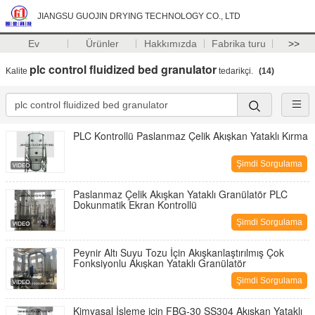
JIANGSU GUOJIN DRYING TECHNOLOGY CO., LTD
Ev
Ürünler
Hakkımızda
Fabrika turu
>>
plc control fluidized bed granulator
Kalite
tedarikçi.
(14)
PLC Kontrollü Paslanmaz Çelik Akışkan Yataklı Kırma
Şimdi Sorgulama
Paslanmaz Çelik Akışkan Yataklı Granülatör PLC
Dokunmatik Ekran Kontrollü
Şimdi Sorgulama
Peynir Altı Suyu Tozu İçin Akışkanlaştırılmış Çok
Fonksiyonlu Akışkan Yataklı Granülatör
Şimdi Sorgulama
Kimyasal İşleme için FBG-30 SS304 Akışkan Yataklı