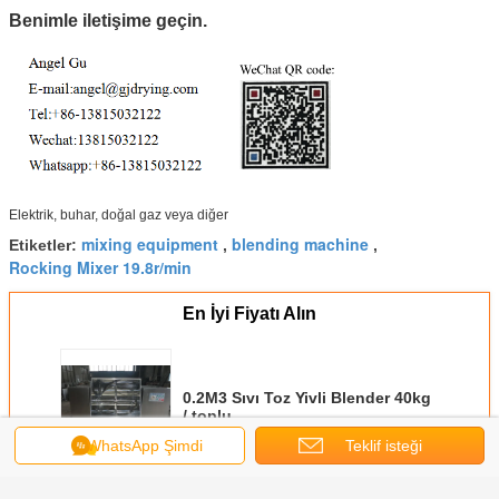
Benimle iletişime geçin.
Elektrik, buhar, doğal gaz veya diğer
mixing equipment
blending machine
Etiketler:
,
,
Rocking Mixer 19.8r/min
En İyi Fiyatı Alın
0.2M3 Sıvı Toz Yivli Blender 40kg
/ toplu
WhatsApp Şimdi
Teklif isteği
Devam et