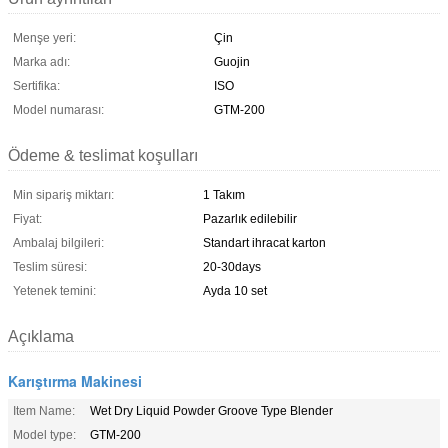
Menşe yeri:
Çin
Marka adı:
Guojin
Sertifika:
ISO
Model numarası:
GTM-200
Ödeme & teslimat koşulları
Min sipariş miktarı:
1 Takım
Fiyat:
Pazarlık edilebilir
Ambalaj bilgileri:
Standart ihracat karton
Teslim süresi:
20-30days
Yetenek temini:
Ayda 10 set
Açıklama
Karıştırma Makinesi
Item Name:
Wet Dry Liquid Powder Groove Type Blender
Model type:
GTM-200