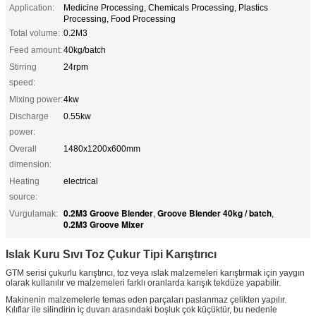
Application:
Medicine Processing, Chemicals Processing, Plastics
Processing, Food Processing
Total volume:
0.2M3
Feed amount:
40kg/batch
Stirring
24rpm
speed:
Mixing power:
4kw
Discharge
0.55kw
power:
Overall
1480x1200x600mm
dimension:
Heating
electrical
source:
0.2M3 Groove Blender
Groove Blender 40kg / batch
Vurgulamak:
,
,
0.2M3 Groove Mixer
Islak Kuru Sıvı Toz Çukur Tipi Karıştırıcı
GTM serisi çukurlu karıştırıcı, toz veya ıslak malzemeleri karıştırmak için yaygın
olarak kullanılır ve malzemeleri farklı oranlarda karışık tekdüze yapabilir.
Makinenin malzemelerle temas eden parçaları paslanmaz çelikten yapılır.
Kılıflar ile silindirin iç duvarı arasındaki boşluk çok küçüktür, bu nedenle