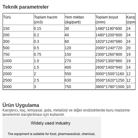
Teknik parametreler
Türü
Toplam hacim
Yem miktarı
Toplam boyut
Karıştı
((m3)
((kg/parti)
((mm)
((rpm)
150
0.15
30
1480*1190*600
24
200
0.2
40
1480*1200*600
24
300
0.3
60
1820*1240*680
24
500
0.5
120
2000*1240*720
20
750
0.75
150
2300*1260*800
19
1000
1.0
270
2500*1300*860
19
1500
1.5
400
2600*1400*940
14
2000
2
550
3000*1500*1160
12
2500
2.5
630
3500*1620*1250
12
3000
3
750
3800*1780*1500
10
Ürün Uygulama
Karıştırıcı, ilaç, kimyasal, gıda, metalürji ve diğer endüstrilerde kuru malzeme
tanelerinin karıştırılması için kullanılır.