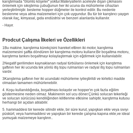
karıştırmada "ölümlü köşeler" yoktur.Materyallerin aceleyle dışarı çıkmasını
önlemek için sıkıştırma çubuğunun her iki ucuna da mühürleme cihazları
yerleştirilmiştir. besleme hopper düğmeler ile kontrol edilir. Bu nedenle
beslenme veya atma malzemeleri için çok uygundur. Bu tür bir karıştırıcı yaygın
olarak ilaç, kimyasal, gıda endüstrisi ve benzeri alanlarda kullanılır.
- Hayır.
Prodcut Çalışma İlkeleri ve Özellikleri
1Bu makine, karıştırma kürekçisini hareket ettiren iki motor, karıştırma
malzemesini şaftta döndüren bir karıştırma motoru kullanır.Bir boşaltma motoru,
karıştırma tankını boşaltmayı kolaylaştırmak için eğdirmek için kullanılabilir.
2Negatif gerilimden kaynaklanan radyal türbülansı önlemek için karıştırma
şaftının her iki ucunda tek yönlü itiş topu rulmanları ve radyal itiş topu rulmanları
vardır.
3Karıştırma şaftının her iki ucundaki mühürleme iyileştirildi ve kirletici madde
olmadan tamamen mühürlenebilir.
4. Koşu kullanıldığında, boşaltması kolaydır ve hopper'ın çok fazla eğilim
göstermesine neden olmaz. Makinenin sol ucu döner.Çünkü solucan tekerleği
ve solucan sürücüsü kendiliğinden kilitlenme etkisine sahiptir, karıştırma kutusu
herhangi bir açıdan atılabilir.
5. hammaddesi bir kerede silindir ekle, bir süre kurut, yapışkan ekle veya sıvıyı
püskürt, veya hammaddesi ve yapışkan bir kerede çalışma kapına ekle,ve ideal
yumuşak malzemeye karıştırın..