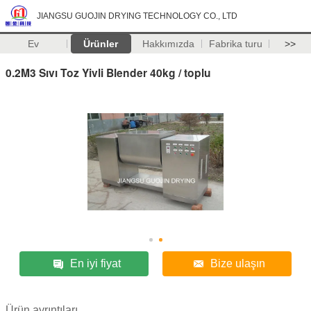
JIANGSU GUOJIN DRYING TECHNOLOGY CO., LTD
Ev
Ürünler
Hakkımızda
Fabrika turu
>>
0.2M3 Sıvı Toz Yivli Blender 40kg / toplu
En iyi fiyat
Bize ulaşın
Ürün ayrıntıları