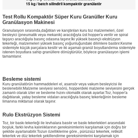
15 kg / batch silindirli kompaktör granülatör
Test Rollu Kompaktör Süper Kuru Granüller Kuru
Granülasyon Makinesi
Granulasyon sırasında,dağıtılan ve karıştırılan kuru toz malzemeleri, özel
besleyici (pneumatik veya mekanik) aracılığıyla üst hopper'a verilir ve spiral
taşıyıcı aracılığıyla basınç odasına taşınır.İki yüksek basınçlı ekstrüzyon
tekerleği, malzemeleri yüksek basınç yoğunluğundaki dilimlere bastırır.Kesme
sistemiyle küçük parçalara kesilir ve iki aşamalı granül boyutlandırma sistemiyle
istenen boyutlara sahip granüllere dönüştürülür, böylece granülasyon işlemi
tamamlanır.
Besleme sistemi
Kuru granülatörün hammaddeleri el, asansör veya vakum besleyicisi ile
beslenebilir.Malzeme seviyesi sensörü, hopperdeki malzeme seviyesini gerçek
zamanlı olarak izler ve besleme hızını otomatik olarak ayarlar.Toz, hopper'a
dağıtılarak, yatay besleme vidaları aracılığıyla basınç tekerleğinin besleme
limanına miktarsal olarak taşınır.
Rulo Ekstrüzyon Sistemi
Toz, bir baskı tekerleği ile levhalara basılır ve baskı tekerlekleri arasındaki
boşluk, farklı levha kalınlıklarının gereksinimlerini karşılamak için doğru bir
şekilde ayarlanabilir.Tozun özelliklerine göre., pürüzsüz tekerlek, retikült
tekerlek ve düz tekerlek şekillendirme gereksinimlerini karşılamak için