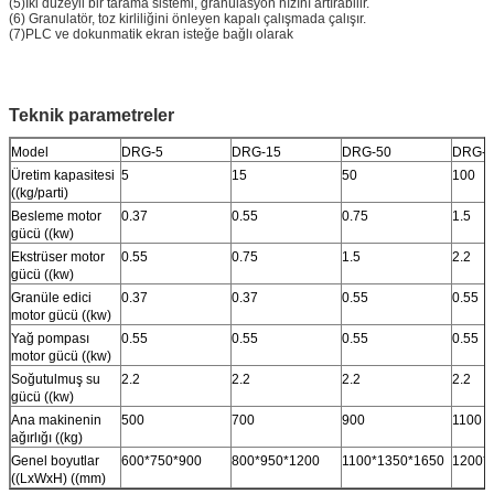
(5)İki düzeyli bir tarama sistemi, granülasyon hızını artırabilir.
(6) Granulatör, toz kirliliğini önleyen kapalı çalışmada çalışır.
(7)PLC ve dokunmatik ekran isteğe bağlı olarak
Teknik parametreler
Model
DRG-5
DRG-15
DRG-50
DRG-1
Üretim kapasitesi
5
15
50
100
((kg/parti)
Besleme motor
0.37
0.55
0.75
1.5
gücü ((kw)
Ekstrüser motor
0.55
0.75
1.5
2.2
gücü ((kw)
Granüle edici
0.37
0.37
0.55
0.55
motor gücü ((kw)
Yağ pompası
0.55
0.55
0.55
0.55
motor gücü ((kw)
Soğutulmuş su
2.2
2.2
2.2
2.2
gücü ((kw)
Ana makinenin
500
700
900
1100
ağırlığı ((kg)
Genel boyutlar
600*750*900
800*950*1200
1100*1350*1650
1200*
((LxWxH) ((mm)