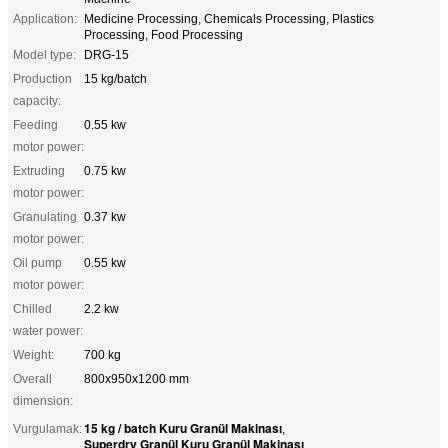
Application:
Medicine Processing, Chemicals Processing, Plastics
Processing, Food Processing
Model type:
DRG-15
Production
15 kg/batch
capacity:
Feeding
0.55 kw
motor power:
Extruding
0.75 kw
motor power:
Granulating
0.37 kw
motor power:
Oil pump
0.55 kw
motor power:
Chilled
2.2 kw
water power:
Weight:
700 kg
Overall
800x950x1200 mm
dimension:
15 kg / batch Kuru Granül Makinası
Vurgulamak:
,
Superdry Granül Kuru Granül Makinası
,