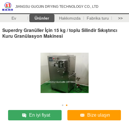
JIANGSU GUOJIN DRYING TECHNOLOGY CO., LTD
Ev
Ürünler
Hakkımızda
Fabrika turu
>>
Superdry Granüller İçin 15 kg / toplu Silindir Sıkıştırıcı
Kuru Granülasyon Makinesi
En iyi fiyat
Bize ulaşın