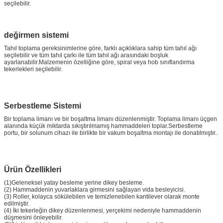
seçilebilir.
değirmen sistemi
Tahıl toplama gereksinimlerine göre, farklı açıklıklara sahip tüm tahıl ağı
seçilebilir ve tüm tahıl çarkı ile tüm tahıl ağı arasındaki boşluk
ayarlanabilir.Malzemenin özelliğine göre, spiral veya hob sınıflandırma
tekerlekleri seçilebilir.
Serbestleme Sistemi
Bir toplama limanı ve bir boşaltma limanı düzenlenmiştir. Toplama limanı üçgen
alanında küçük miktarda sıkıştırılmamış hammaddeleri toplar.Serbestleme
portu, bir solunum cihazı ile birlikte bir vakum boşaltma montajı ile donatılmıştır..
Ürün Özellikleri
(1)Geleneksel yatay besleme yerine dikey besleme.
(2) Hammaddenin yuvarlaklara girmesini sağlayan vida besleyicisi.
(3) Roller, kolayca sökülebilen ve temizlenebilen kantilever olarak monte
edilmiştir.
(4) İki tekerleğin dikey düzenlenmesi, yerçekimi nedeniyle hammaddenin
düşmesini önleyebilir.