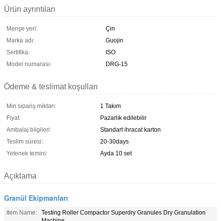
Ürün ayrıntıları
Menşe yeri:
Çin
Marka adı:
Guojin
Sertifika:
ISO
Model numarası:
DRG-15
Ödeme & teslimat koşulları
Min sipariş miktarı:
1 Takım
Fiyat:
Pazarlık edilebilir
Ambalaj bilgileri:
Standart ihracat karton
Teslim süresi:
20-30days
Yetenek temini:
Ayda 10 set
Açıklama
Granül Ekipmanları
Item Name:
Testing Roller Compactor Superdry Granules Dry Granulation
Machine